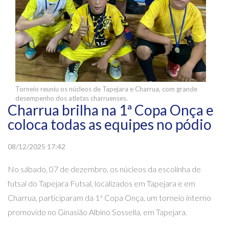
Torneio reuniu os núcleos de Tapejara e Charrua, com grande
desempenho dos atletas charruenses.
Charrua brilha na 1ª Copa Onça e
coloca todas as equipes no pódio
08/12/2025 17:42
No sábado, 07 de dezembro, os núcleos da escolinha de
futsal do Tapejara Futsal, localizados em Tapejara e em
Charrua, participaram da 1ª Copa Onça, um torneio interno
promovido no Ginasião Albino Sossella, em Tapejara.