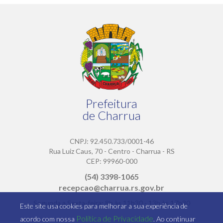
Prefeitura
de Charrua
CNPJ: 92.450.733/0001-46
Rua Luiz Caus, 70 - Centro - Charrua - RS
CEP: 99960-000
(54) 3398-1065
recepcao@charrua.rs.gov.br
Segunda a Sexta-feira: 8h às 11h30 - 13h às 17h30
Este site usa cookies para melhorar a sua experiência de
Política de Privacidade
acordo com nossa
. Ao continuar